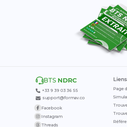
Liens
BTS
NDRC
Page d
+33 9 39 03 36 55
Simula
support@formav.co
Trouve
Facebook
Trouve
Instagram
Référe
Threads