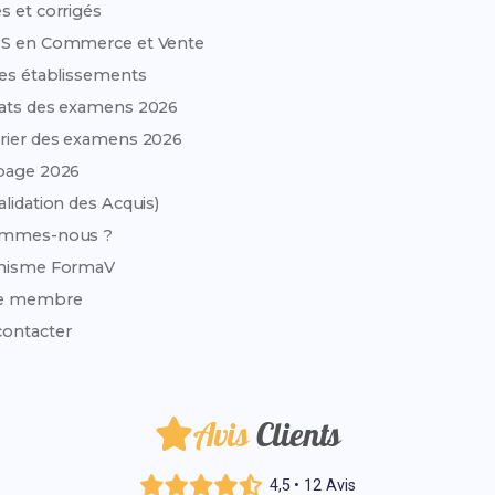
s et corrigés
TS en Commerce et Vente
des établissements
ats des examens 2026
rier des examens 2026
page 2026
alidation des Acquis)
ommes-nous ?
anisme FormaV
e membre
ontacter
Avis
Clients
4,5 • 12 Avis