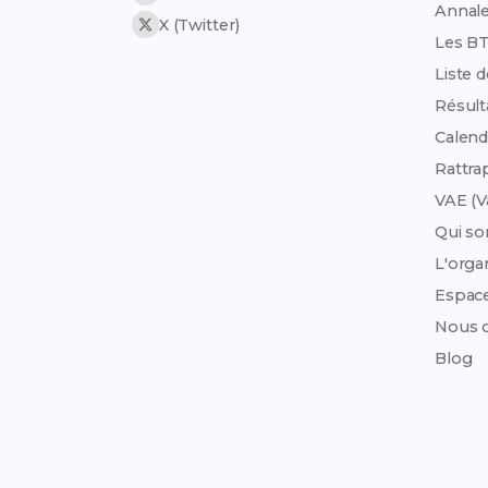
Annale
X (Twitter)
Les B
Liste 
Résult
Calend
Rattra
VAE (V
Qui s
L'org
Espac
Nous c
Blog