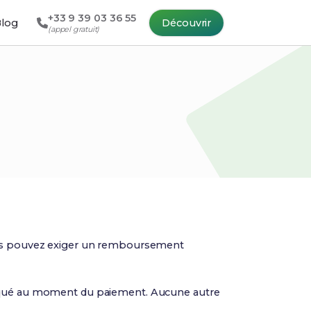
+33 9 39 03 36 55
log
Découvrir
(appel gratuit)
ous pouvez exiger un remboursement
ndiqué au moment du paiement. Aucune autre