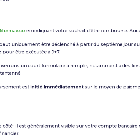
@formav.co
en indiquant votre souhait d'être remboursé. Aucun
 peut uniquement être déclenché à partir du septième jour su
e pour être exécutée à J+7.
verrons un court formulaire à remplir, notamment à des fins
tantanné.
oursement est
initié immédiatement
sur le moyen de paiement
 côté ; il est généralement visible sur votre compte bancaire
inancier.