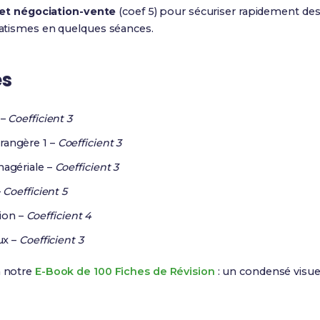
t et négociation-vente
(coef 5) pour sécuriser rapidement des 
atismes en quelques séances.
es
 –
Coefficient 3
rangère 1 –
Coefficient 3
nagériale –
Coefficient 3
–
Coefficient 5
tion –
Coefficient 4
ux –
Coefficient 3
à notre
E-Book de 100 Fiches de Révision
: un condensé visue