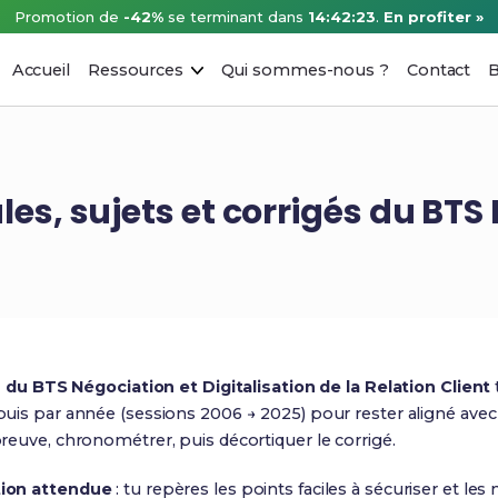
Promotion de
-42%
se terminant dans
14:42:22
.
En profiter »
Accueil
Ressources
Qui sommes-nous ?
Contact
B
es, sujets et corrigés du BT
s du BTS Négociation et Digitalisation de la Relation Client
uis par année (sessions 2006 → 2025) pour rester aligné avec l
reuve, chronométrer, puis décortiquer le corrigé.
tion attendue
: tu repères les points faciles à sécuriser et les