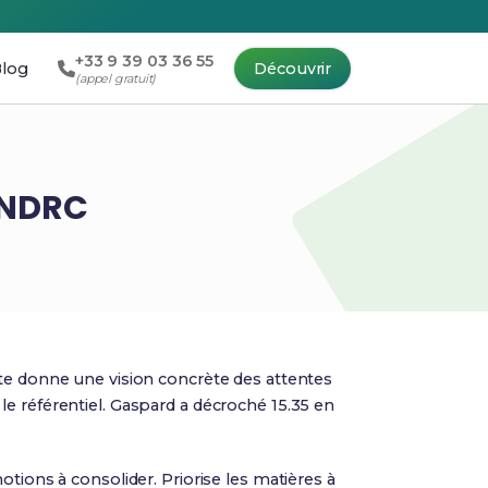
+33 9 39 03 36 55
log
Découvrir
(appel gratuit)
S NDRC
te donne une vision concrète des attentes
e référentiel. Gaspard a décroché 15.35 en
 notions à consolider. Priorise les matières à