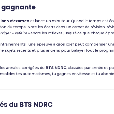
t gagnante
tions d'examen
et lance un minuteur. Quand le temps est é
ion du temps. Note les écarts dans un carnet de révision, rév
orriger → refaire »
ancre les réflexes jusqu'à ce que chaque ép
es entraînements : une épreuve à gros coef peut compenser une
erne sujets récents et plus anciens pour balayer tout le prog
les annales corrigées du
BTS NDRC
, classées par année et p
onsolides tes automatismes, tu gagnes en vitesse et tu abord
igés du BTS NDRC