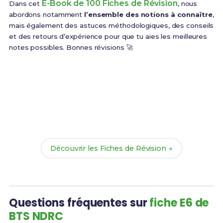
E-Book de 100 Fiches de Révision
Dans cet
, nous
abordons notamment
l’ensemble des notions à connaître
,
mais également des astuces méthodologiques, des conseils
et des retours d’expérience pour que tu aies les meilleures
notes possibles. Bonnes révisions 🚀
Prêt(e) à réussir ton examen ?
Révise efficacement avec nos
100 Fiches de
Révision
pour le BTS NDRC et maximise tes chances
de réussite !
Découvrir les Fiches de Révision →
Questions fréquentes sur
fiche E6 de
BTS NDRC