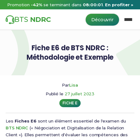
Promotion
-42%
se terminant dans
08:00:01
.
En profiter »
BTS
NDRC
Découvrir
Fiche E6 de BTS NDRC :
Méthodologie et Exemple
Par
Lisa
Publié le
27 juillet 2023
FICHE E
Les
Fiches E6
sont un élément essentiel de l'examen du
BTS NDRC
(« Négociation et Digitalisation de la Relation
Client »). Elles permettent d'évaluer les compétences des