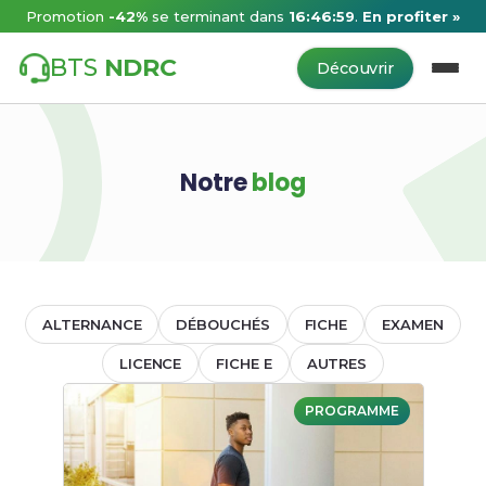
Promotion
-42%
se terminant dans
16:46:59
.
En profiter »
BTS
NDRC
Découvrir
Notre
blog
ALTERNANCE
DÉBOUCHÉS
FICHE
EXAMEN
LICENCE
FICHE E
AUTRES
PROGRAMME